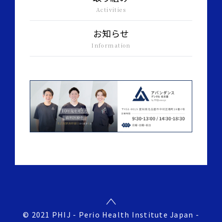
Activities
お知らせ
Information
©︎ 2021 PHIJ - Perio Health Institute Japan -