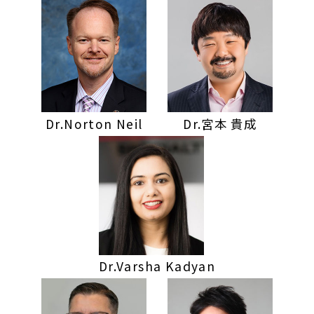
Dr.Norton Neil
Dr.宮本 貴成
Dr.Varsha Kadyan