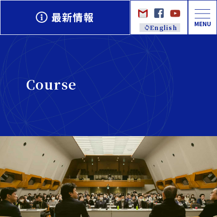
最新情報
MENU
English
Course