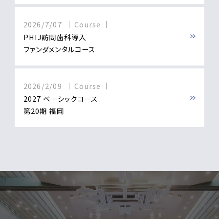
Lecture1
2026/7/07
Course
PHIJ訪問歯科導入
13:00-14:00
ファンダメンタルコース
Lunch
2026/2/09
Course
2027 ベーシックコース
14:00-15:30
臨床的
第20期 福岡
教訓的
Lecture2
15:30-16:00
Break
16:00-18:00