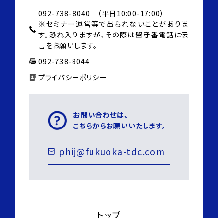
歯科専門医制度
092-738-8040 （平日10:00-17:00）
13:00-14:00
※セミナー運営等で出られないことがありま
す。
恐れ入りますが、その際は
留守番電話に伝
言をお願いします。
Lunch
092-738-8044
プライバシーポリシー
14:00-16:00
GroupC（5people、patient）Hands-on
お問い合わせは、
あこがれの職業第16位
training
こちらからお願いいたします。
歯科衛生士になる為に必要な教育
米国でのCEU必要条件
16:00-17:00
phij@fukuoka-tdc.com
歯科衛生士の平均年収
米国での歯科衛生士のたくさんの役割
Q&A
17:00-
トップ