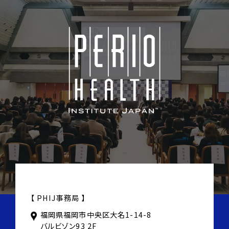
Lecture3/Q&A
Day2
09:00-11:00
GroupA（5people、patient）Hands-on
training
11:00-13:00
ナンバーワンの仕事
【 PHIJ事務局 】
歯科医師になる為に必要な教育
GroupB（5people、patient）Hands-on
米国でのCEU必要条件
福岡県福岡市中央区大名1-14-8
training
バルビゾン93 2F
歯科医師の平均年収