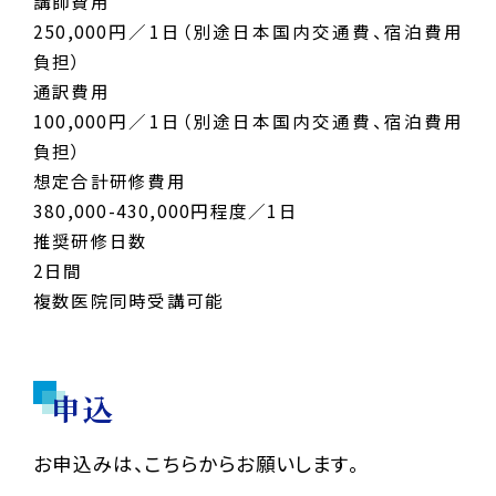
講師費用
250,000円／1日（別途日本国内交通費、宿泊費用
負担）
通訳費用
100,000円／1日（別途日本国内交通費、宿泊費用
負担）
想定合計研修費用
380,000-430,000円程度／1日
自己紹介
推奨研修日数
2日間
複数医院同時受講可能
家族について
配偶者と2人の子供たち
夢のマイホーム
申込
趣味について
子供達と過ごす時間
お申込みは、こちらからお願いします。
水泳