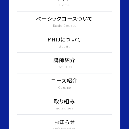
Home
heading to Haneda Air Port
ベーシックコースついて
Basic Course
PHIJについて
About
前投薬の必要性
講師紹介
Day1
Faculties
未決定の歯科治療計画の見直し
コース紹介
10:30-13:00
最終目標の相談
Course
Discussion
取り組み
フルマウスX線
Activities
パノラマX線
13:00-14:00
お知らせ
急性症状部位のデンタルX線
Information